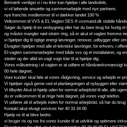
Bemærk venligst vi i nu ikke kan hjælpe i alle landsdele,
vi vil løbende ansætte og sammenarbejde med nye partnere,
nye franchis medlemmer til vi dækker landet 100 %
Velkommen til VVS & EL Vagten SES ® vvsmand.dk stabile håndværke
Søger du hjælp til en ombygning eller har du bare brug for hurtig el 
og måske mangler nød-strøm ring, så er akut el vagten fremme inde
vi hjælper dig til rigtige energi løsninger, renover, udbygger eller om
Elvagten hjælper med alle el-tekniske løsninger, for erhverv, i offent
El-vagten sammenarbejder med både vvs og el installatører, og en str
steder og der altid en vagt vogn klar til at hjælpe dig.
Vores målsætning i el vagten er at udføre et håndværksmæssigt korrek
00 hele døgnet.
Vore kunder skal føle at vores rådgivning, service og arbejde er pro
Vi hjælper også gerne ved el-planlægningen af nybyggeri eller størr
Vi tilbyder Akut el-hjælp uden for normal arbejdstid til alle, alle uge
du er velkommen til at ringe hele døgnet, på vores vagt telefon.
Vi udfører alt el arbejde inden for normal arbejdstid, så har du brug 
Kontakt akut elvagt services her 40 33 34 00
Hjælp os til at blive bedre.
vi bruger ris og ros fra vores kunder til at udvikle og optimere vir