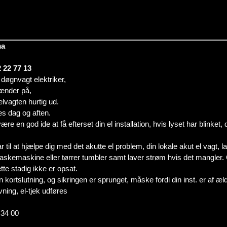
ma
 22 77 13
e døgnvagt elektriker,
rænder på,
elvagten hurtig ud.
es dag og aften.
re en god ide at få efterset din el installation, hvis lyset har blinket,
klar til at hjælpe dig med det akutte el problem, din lokale akut el vagt, 
askemaskine eller tørrer tumbler samt laver strøm hvis det mangler. O
tte stadig ikke er opsat.
n kortslutning, og sikringen er sprunget, måske fordi din inst. er af æl
vning, el-tjek udføres
 34 00