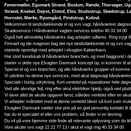
Femermøller, Egsmark Strand, Boslum, Rønde, Thorsager, Ugel
Strand, Knebel, Dejret, Elsted, Elev, Studsstrup, Skødstrup, L
Hornslet, Mørke, Ryomgård, Pindstrup, Kolind.
Velkommen til landsdækkende el og vvs vagt, håndværker døgnva
Skadeservice / Håndværker vagten services telefon 40 33 34 00
Også helt almindelig håndværks dag arbejder udføres. Ring trygt 
Firmaet og ide mageren bag det nye landsdækkende el og vvs vag
startede oprenligt med arbejdet i elvagten København.
Har stort kendskab til håndværker branchen, og med baggrund i de
starter vi dette nye Elvagten Danmark koncept op, vi kommer til at 
Speciel el og vvs branchen, og alle håndværks grupper vil komme 
Vi udvikler nu denne nye services, med akut døgnvagt håndværke
Speciale i hurtig udrykning. Kort ventetid på reparationer hele døgn
Ved alle alvorlige fejl, ring efter akut elektriker hjælp, også ved plu
Vi laver altid de akutte opgaver først, således ventetid efter en 
Vi arbejder målrettet med at denne ventetid bliver så kort som muli
Elvagten Danmark sætter stor pris på en god personlig kontakt til 
har du et specialet el eller vvs problem, så finder vi en løsning.
Du vil på vore hjemme side finde alt relevante oplysning som du ik
Vore akutte vvs vagt 22 22 77 13 / akut el vagt ring 40 33 34 00