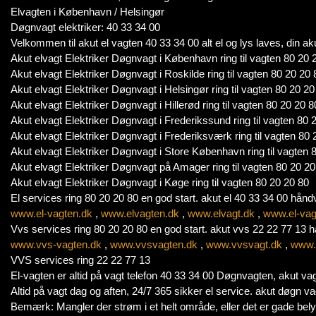
Elvagten i København / Helsingør
Døgnvagt elektriker: 40 33 34 00
Velkommen til akut el vagten 40 33 34 00 alt el og lys laves, din aku
Akut elvagt Elektriker Døgnvagt i København ring til vagten 80 20 
Akut elvagt Elektriker Døgnvagt i Roskilde ring til vagten 80 20 20 
Akut elvagt Elektriker Døgnvagt i Helsingør ring til vagten 80 20 20
Akut elvagt Elektriker Døgnvagt i Hillerød ring til vagten 80 20 20 8
Akut elvagt Elektriker Døgnvagt i Frederikssund ring til vagten 80 
Akut elvagt Elektriker Døgnvagt i Frederiksværk ring til vagten 80 
Akut elvagt Elektriker Døgnvagt i Store København ring til vagten 
Akut elvagt Elektriker Døgnvagt på Amager ring til vagten 80 20 20
Akut elvagt Elektriker Døgnvagt i Køge ring til vagten 80 20 20 80
El services ring 80 20 20 80 en god start. akut el 40 33 34 00 hån
www.el-vagten.dk
,
www.elvagten.dk
,
www.elvagt.dk
,
www.el-vag
Vvs services ring 80 20 20 80 en god start. akut vvs 22 22 77 13
www.vvs-vagten.dk
,
www.vvsvagten.dk
,
www.vvsvagt.dk
,
www.
VVS services ring 22 22 77 13
El-vagten er altid på vagt telefon 40 33 34 00 Døgnvagten, akut vag
Altid på vagt dag og aften, 24/7 365 sikker el service. akut døgn vag
Bemærk: Mangler der strøm i et helt område, eller det er gade bely