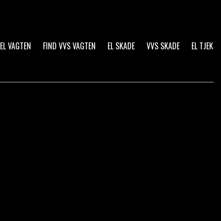
 EL VAGTEN
FIND VVS VAGTEN
EL SKADE
VVS SKADE
EL TJEK