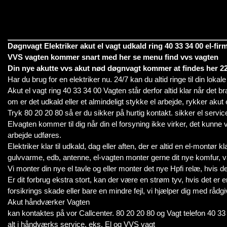
Døgnvagt Elektriker akut el vagt udkald ring 40 33 34 00 el-fir
VVS vagten kommer snart med her se menu find vvs vagten
Din nye akutte vvs akut nød døgnvagt kommer at findes her 22
Har du brug for en elektriker nu. 24/7 kan du altid ringe til din lokal
Akut el vagt ring 40 33 34 00 Vagten står derfor altid klar når det b
om er det udkald eller et almindeligt stykke el arbejde, rykker akut 
Tryk 80 20 20 80 så er du sikker på hurtig kontakt. sikker el servic
Elvagten kommer til dig når din el forsyning ikke virker, det kunne væ
arbejde udføres.
Elektriker klar til udkald, dag eller aften, der er altid en el-montør 
gulvvarme, edb, antenne, el-vagten monter gerne dit nye komfur, v
Vi monter din nye el tavle og eller monter det nye Hpfi relæ, hvis de
Er dit forbrug ekstra stort, kan der være en strøm tyv, hvis det er e
forsikrings skade eller bare en mindre fejl, vi hjælper dig med rådgi
Akut håndværker Vagten
kan kontaktes på vor Callcenter. 80 20 20 80 og Vagt telefon 40 33
alt i håndværks service, eks. El og VVS vagt