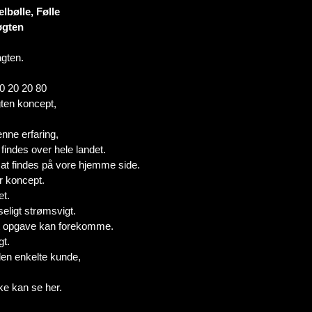
bølle, Følle
øgten
gten.
80 20 20 80
ten koncept,
nne erfaring,
findes over hele landet.
at findes på vore hjemme side.
r koncept.
et.
dseligt strømsvigt.
akut opgave kan forekomme.
gt.
den enkelte kunde,
ke kan se her.