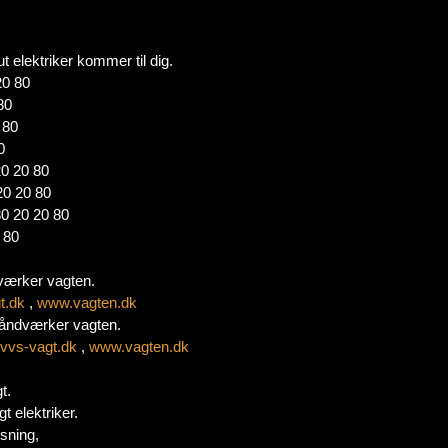
t elektriker kommer til dig.
20 80
80
 80
0
20 20 80
20 20 80
80 20 20 80
 80
dværker vagten.
t.dk
,
www.vagten.dk
 håndværker vagten.
vvs-vagt.dk
,
www.vagten.dk
t.
t elektriker.
sning,