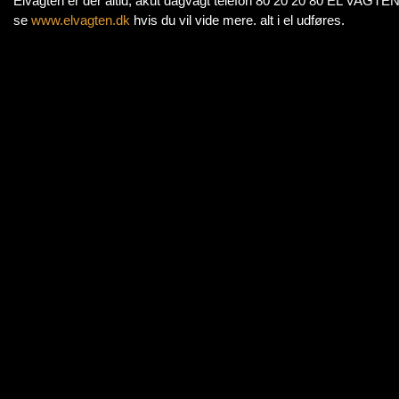
Elvagten er der altid, akut dagvagt telefon 80 20 20 80 EL VAGT
se
www.elvagten.dk
hvis du vil vide mere. alt i el udføres.